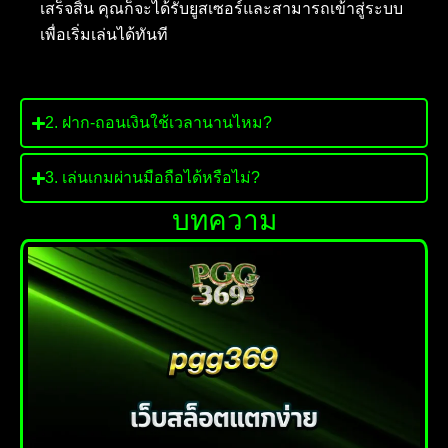
เสร็จสิ้น คุณก็จะได้รับยูสเซอร์และสามารถเข้าสู่ระบบ
เพื่อเริ่มเล่นได้ทันที
2. ฝาก-ถอนเงินใช้เวลานานไหม?
3. เล่นเกมผ่านมือถือได้หรือไม่?
บทความ