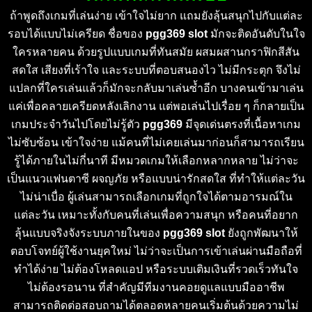
ถ้าพูดถึงเกมที่เล่นง่าย เข้าใจไม่ยาก แถมยังลุ้นสนุกไปกับแต่ละ
รอบได้แบบไม่เครียด ชื่อของ
pgg369 slot
มักจะติดอันดับในใจ
ใครหลายคน ด้วยรูปแบบเกมที่ทันสมัย ผสมผสานกราฟิกสีสัน
สดใส เสียงที่เร้าใจ และระบบที่ตอบสนองไว ไม่มีกระตุก จึงไม่
แปลกที่ใครเล่นแล้วก็มักจะกลับมาเล่นซ้ำอีก บางคนเข้ามาเล่น
แค่เพื่อคลายเครียดหลังเลิกงาน แต่พอเล่นไปเรื่อย ๆ ก็กลายเป็น
เกมประจำวันไปโดยไม่รู้ตัว
pgg369
มีจุดเด่นตรงที่เนื้อหาเกม
ไม่ซับซ้อน เข้าใจง่าย แม้คนที่ไม่เคยเล่นมาก่อนก็สามารถเรียน
รู้ได้ภายในไม่กี่นาที มีหมวดเกมให้เลือกหลากหลาย ไม่ว่าจะ
เป็นแนวแฟนตาซี ผจญภัย หรือแบบน่ารักสดใส ที่ทำให้แต่ละวัน
ไม่น่าเบื่อ ผู้เล่นสามารถเลือกเกมที่ถูกใจได้ตามอารมณ์ใน
แต่ละวัน เหมาะทั้งกับคนที่เล่นเพื่อความสนุก หรือคนที่อยาก
ลุ้นแบบจริงจังระบบภายในของ
pgg369 slot
ยังถูกพัฒนาให้
ตอบโจทย์ผู้ใช้งานยุคใหม่ ไม่ว่าจะเป็นการเข้าเล่นผ่านมือถือที่
ทำได้ง่าย ไม่ต้องโหลดแอป หรือระบบเติมเงินที่รวดเร็วทันใจ
ไม่ต้องรอนาน ที่สำคัญมีทีมงานคอยดูแลแบบมืออาชีพ
สามารถติดต่อสอบถามได้ตลอดหลายคนเริ่มต้นด้วยความไม่