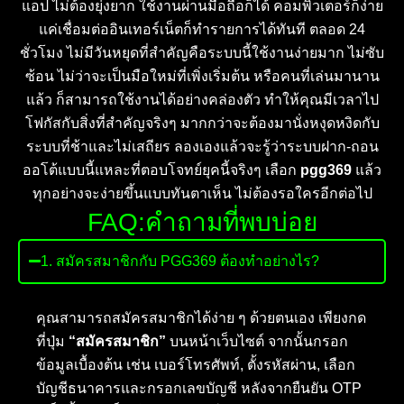
แอป ไม่ต้องยุ่งยาก ใช้งานผ่านมือถือก็ได้ คอมพิวเตอร์ก็ง่าย
แค่เชื่อมต่ออินเทอร์เน็ตก็ทำรายการได้ทันที ตลอด 24
ชั่วโมง ไม่มีวันหยุดที่สำคัญคือระบบนี้ใช้งานง่ายมาก ไม่ซับ
ซ้อน ไม่ว่าจะเป็นมือใหม่ที่เพิ่งเริ่มต้น หรือคนที่เล่นมานาน
แล้ว ก็สามารถใช้งานได้อย่างคล่องตัว ทำให้คุณมีเวลาไป
โฟกัสกับสิ่งที่สำคัญจริงๆ มากกว่าจะต้องมานั่งหงุดหงิดกับ
ระบบที่ช้าและไม่เสถียร ลองเองแล้วจะรู้ว่าระบบฝาก-ถอน
ออโต้แบบนี้แหละที่ตอบโจทย์ยุคนี้จริงๆ เลือก
pgg369
แล้ว
ทุกอย่างจะง่ายขึ้นแบบทันตาเห็น ไม่ต้องรอใครอีกต่อไป
FAQ:คำถามที่พบบ่อย
1. สมัครสมาชิกกับ PGG369 ต้องทำอย่างไร?
คุณสามารถสมัครสมาชิกได้ง่าย ๆ ด้วยตนเอง เพียงกด
ที่ปุ่ม
“สมัครสมาชิก”
บนหน้าเว็บไซต์ จากนั้นกรอก
ข้อมูลเบื้องต้น เช่น เบอร์โทรศัพท์, ตั้งรหัสผ่าน, เลือก
บัญชีธนาคารและกรอกเลขบัญชี หลังจากยืนยัน OTP