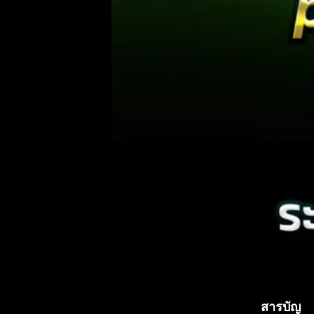
สารบัญ