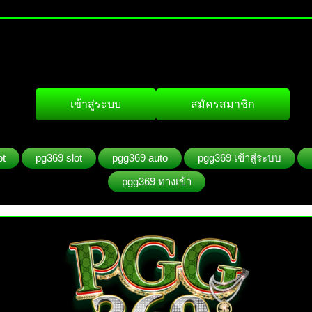
เข้าสู่ระบบ
สมัครสมาชิก
ot
pg369 slot
pgg369 auto
pgg369 เข้าสู่ระบบ
pgg369 ทางเข้า