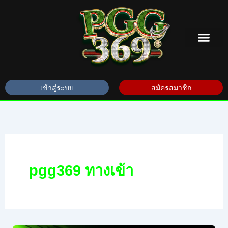
Skip
to
content
โปรโมชั่น
เกี่ยวกับเรา
นโยบายความเป็นส่วนตัว
เข้าสู่ระบบ
สมัครสมาชิก
pgg369 ทางเข้า