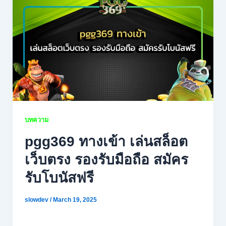
บทความ
pgg369 ทางเข้า เล่นสล็อต
เว็บตรง รองรับมือถือ สมัคร
รับโบนัสฟรี
slowdev
/
March 19, 2025
pgg369 ทางเข้า เล่นสล็อตเว็บตรง ปลอดภัย มั่นคง